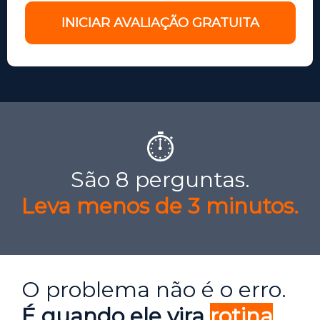
INICIAR AVALIAÇÃO GRATUITA
⏱️
São 8 perguntas.
Leva menos de 3 minutos.
O problema não é o erro.
É quando ele vira
rotina
.